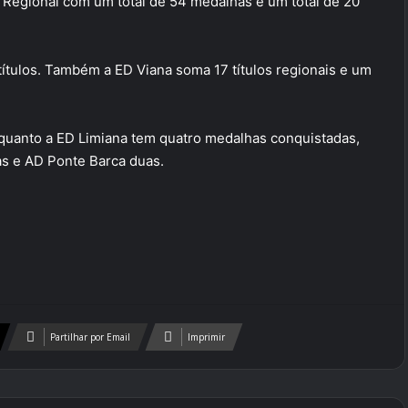
Regional com um total de 54 medalhas e um total de 20
ítulos. Também a ED Viana soma 17 títulos regionais e um
nquanto a ED Limiana tem quatro medalhas conquistadas,
s e AD Ponte Barca duas.
Partilhar por Email
Imprimir