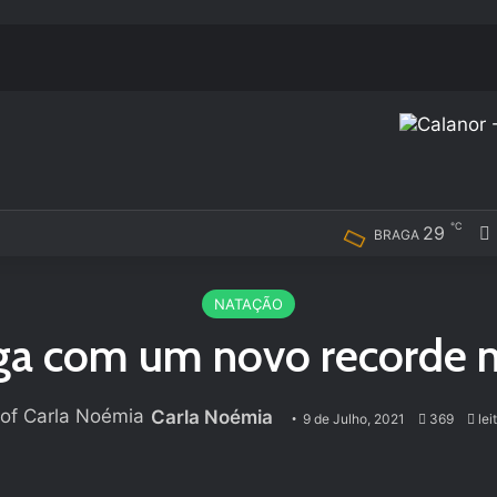
℃
29
BRAGA
NATAÇÃO
ga com um novo recorde n
Carla Noémia
9 de Julho, 2021
369
lei