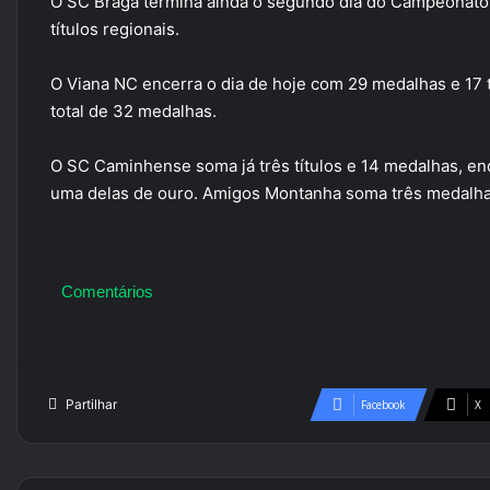
O SC Braga termina ainda o segundo dia do Campeonato 
títulos regionais.
O Viana NC encerra o dia de hoje com 29 medalhas e 17 t
total de 32 medalhas.
O SC Caminhense soma já três títulos e 14 medalhas, e
uma delas de ouro. Amigos Montanha soma três medalha
Comentários
Partilhar
Facebook
X