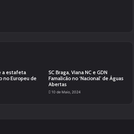
 a estafeta
SC Braga, Viana NC e GDN
o no Europeu de
Famalicão no ‘Nacional’ de Águas
Abertas
10 de Maio, 2024