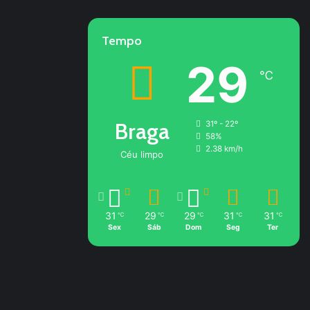
Tempo
29
℃
Braga
31º - 22º
58%
2.38 km/h
Céu limpo
31
29
29
31
31
℃
℃
℃
℃
℃
Sex
Sáb
Dom
Seg
Ter