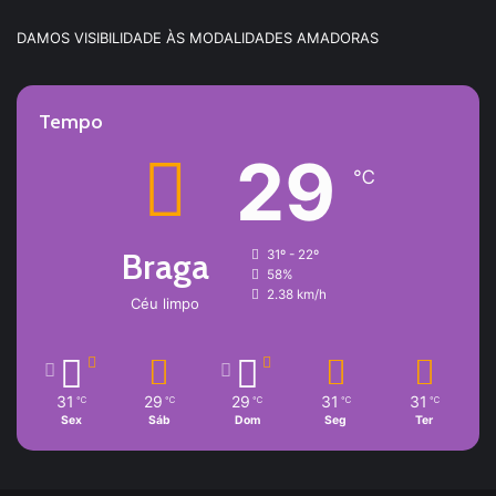
DAMOS VISIBILIDADE ÀS MODALIDADES AMADORAS
Tempo
29
℃
Braga
31º - 22º
58%
2.38 km/h
Céu limpo
31
29
29
31
31
℃
℃
℃
℃
℃
Sex
Sáb
Dom
Seg
Ter