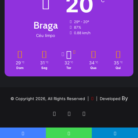
20
℃
Braga
29º - 20º
87%
0.88 km/h
Céu limpo
29
31
32
34
35
℃
℃
℃
℃
℃
Dom
Seg
Ter
Qua
Qui
By
© Copyright 2026, All Rights Reserved |
| Developed
Facebook
YouTube
Instagram