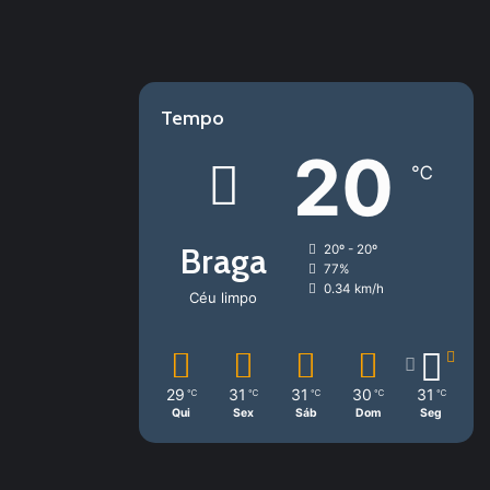
Tempo
20
℃
Braga
20º - 20º
77%
0.34 km/h
Céu limpo
29
31
31
30
31
℃
℃
℃
℃
℃
Qui
Sex
Sáb
Dom
Seg