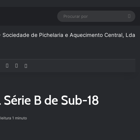
Pro
por
Facebook
YouTube
Instagram
Artigo aleatório
 Série B de Sub-18
leitura 1 minuto