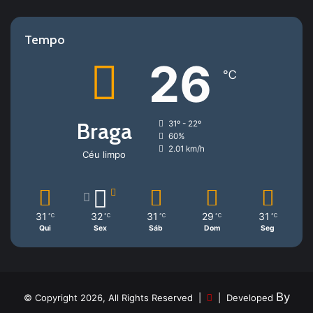
Tempo
26
℃
Braga
31º - 22º
60%
2.01 km/h
Céu limpo
31
32
31
29
31
℃
℃
℃
℃
℃
Qui
Sex
Sáb
Dom
Seg
By
© Copyright 2026, All Rights Reserved |
| Developed