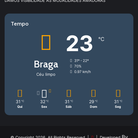
DAMOS VISIBILIDADE ÀS MODALIDADES AMADORAS
Tempo
23
℃
Braga
31º - 22º
70%
0.97 km/h
Céu limpo
31
32
31
29
31
℃
℃
℃
℃
℃
Qui
Sex
Sáb
Dom
Seg
By
© Copyright 2026, All Rights Reserved |
| Developed