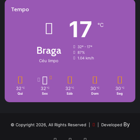
Tempo
17
℃
Braga
32º - 17º
87%
1.04 km/h
Céu limpo
32
32
32
30
30
℃
℃
℃
℃
℃
Qui
Sex
Sáb
Dom
Seg
By
© Copyright 2026, All Rights Reserved |
| Developed