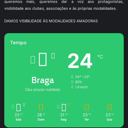
queremos mais, queremos dar a voz aos protagonistas,
visibilidade aos clubes, associações e às próprias modalidades.
DAMOS VISIBILIDADE ÀS MODALIDADES AMADORAS
Tempo
24
℃
Braga
24º - 23º
80%
1.6 km/h
Céu pouco nubledo
23
28
31
33
33
℃
℃
℃
℃
℃
Sáb
Dom
Seg
Ter
Qua