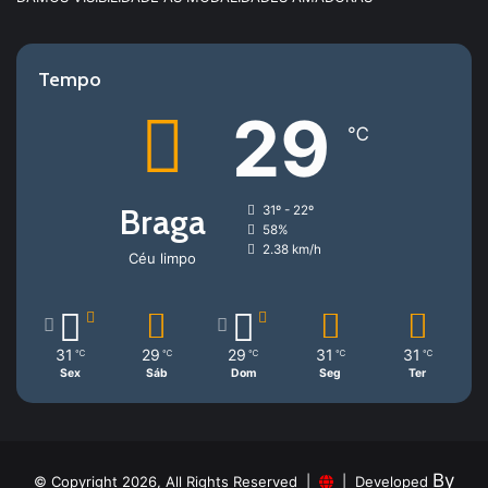
Tempo
29
℃
Braga
31º - 22º
58%
2.38 km/h
Céu limpo
31
29
29
31
31
℃
℃
℃
℃
℃
Sex
Sáb
Dom
Seg
Ter
By
© Copyright 2026, All Rights Reserved |
| Developed