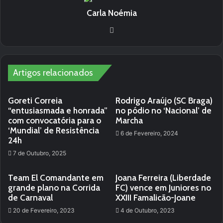
Carla Noémia
We
bsi
te
Artigos relacionados
Goreti Correia
Rodrigo Araújo (SC Braga)
“entusiasmada e honrada”
no pódio no ‘Nacional’ de
com convocatória para o
Marcha
‘Mundial’ de Resistência
6 de Fevereiro, 2024
24h
7 de Outubro, 2025
Team El Comandante em
Joana Ferreira (Liberdade
grande plano na Corrida
FC) vence em Juniores no
de Carnaval
XXIII Famalicão-Joane
20 de Fevereiro, 2023
4 de Outubro, 2023