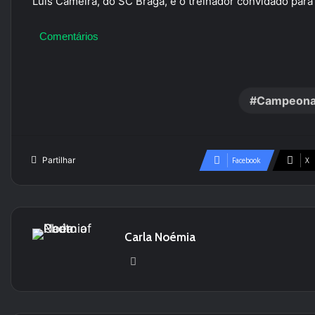
Luís Cameira, do SC Braga, é o treinador convidado par
Comentários
Campeona
Partilhar
Facebook
X
Carla Noémia
We
bsi
te