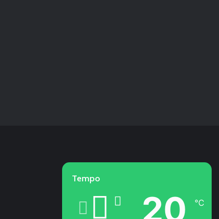
Tempo
20
℃