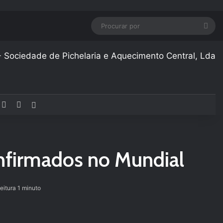
Pro
por
acebook
YouTube
Instagram
Artigo aleatório
onfirmados no Mundial
eitura 1 minuto