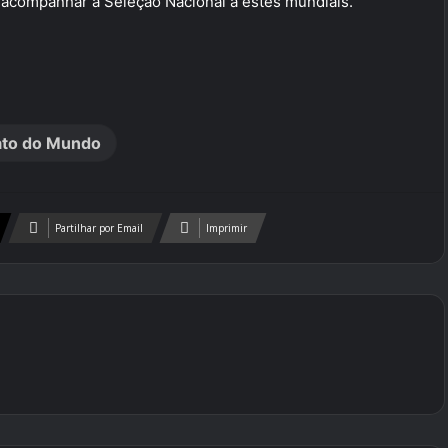
a acompanhar a Seleção Nacional a estes mundiais.
to do Mundo
Partilhar por Email
Imprimir