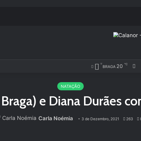
℃
20
F
BRAGA
NATAÇÃO
 Braga) e Diana Durães c
Carla Noémia
3 de Dezembro, 2021
263
l