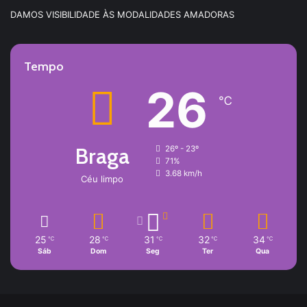
DAMOS VISIBILIDADE ÀS MODALIDADES AMADORAS
Tempo
26
℃
Braga
26º - 23º
71%
3.68 km/h
Céu limpo
25
28
31
32
34
℃
℃
℃
℃
℃
Sáb
Dom
Seg
Ter
Qua