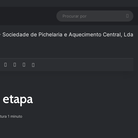
Pro
por
Facebook
YouTube
Instagram
Artigo aleatório
 etapa
tura 1 minuto