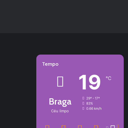
Tempo
19
℃
Braga
29º - 17º
83%
0.66 km/h
Céu limpo