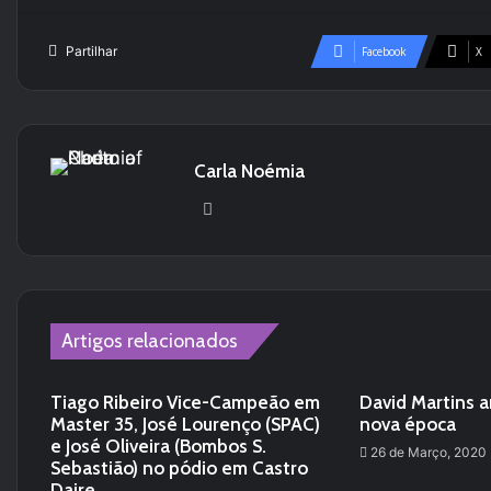
Partilhar
Facebook
X
Carla Noémia
Website
Artigos relacionados
Tiago Ribeiro Vice-Campeão em
David Martins a
Master 35, José Lourenço (SPAC)
nova época
e José Oliveira (Bombos S.
26 de Março, 2020
Sebastião) no pódio em Castro
Daire