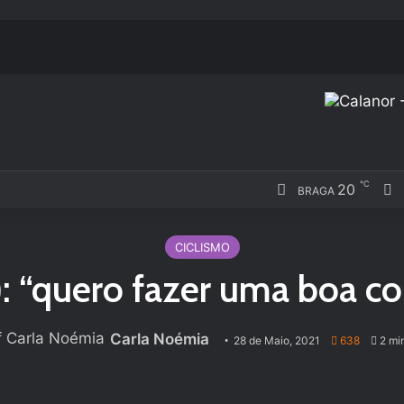
℃
20
F
BRAGA
CICLISMO
 “quero fazer uma boa co
Carla Noémia
28 de Maio, 2021
638
2 min