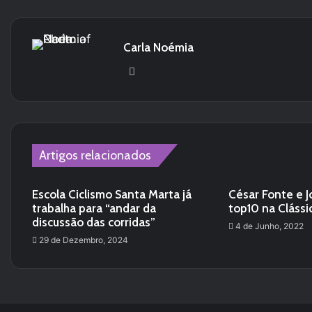
Carla Noémia
We
bsi
te
Artigos relacionados
Escola Ciclismo Santa Marta já
César Fonte e J
trabalha para “andar da
top10 na Clássic
discussão das corridas”
4 de Junho, 2022
29 de Dezembro, 2024