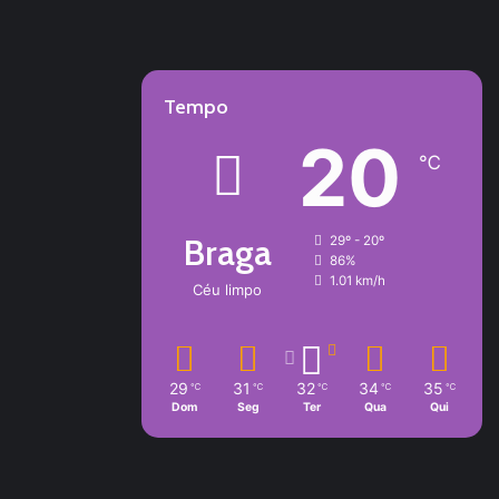
Tempo
20
℃
Braga
29º - 20º
86%
1.01 km/h
Céu limpo
29
31
32
34
35
℃
℃
℃
℃
℃
Dom
Seg
Ter
Qua
Qui