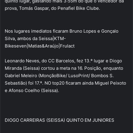
quinto lugar, gastando mais 3:55m do que o vencedor da
prova, Tomás Gaspar, do Penafiel Bike Clube.
Nos lugares imediatos ficaram Bruno Lopes e Gonçalo
Silva, ambos da Seissa|KTM-
Bikeseven|Matias&Araújo|Frulact
Leonardo Neves, do CC Barcelos, fez 13.º lugar e Diogo
Miranda (Seissa) cortou a meta na 16. Posição, enquanto
Gabriel Meleiro (MonçãoBike/ LusoPrint/ Bombos S.
Sebastião) foi 17.º. NO top20 ficaram ainda Miguel Peixoto
e Afonso Coelho (Seissa).
DIOGO CARREIRAS (SEISSA) QUINTO EM JUNIORES