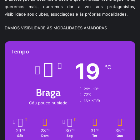
queremos mais, queremos dar a voz aos protagonistas,
visibilidade aos clubes, associações e às próprias modalidades.
DAMOS VISIBILIDADE ÀS MODALIDADES AMADORAS
Tempo
19
℃
Braga
29º - 19º
72%
1.07 km/h
Céu pouco nubledo
29
28
30
31
35
℃
℃
℃
℃
℃
Sáb
Dom
Seg
Ter
Qua