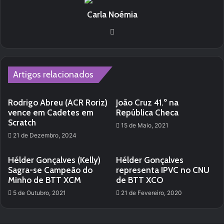
Carla Noémia
We
bsi
te
Artigos relacionados
Rodrigo Abreu (ACR Roriz)
João Cruz 41.º na
vence em Cadetes em
República Checa
Scratch
15 de Maio, 2021
21 de Dezembro, 2024
Hélder Gonçalves (Kelly)
Hélder Gonçalves
Sagra-se Campeão do
representa IPVC no CNU
Minho de BTT XCM
de BTT XCO
5 de Outubro, 2021
21 de Fevereiro, 2020