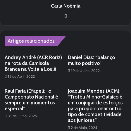
Carla Noémia
We
bsi
te
Artigos relacionados
Andrey André (ACR Roriz)
Daniel Dias: “balanço
na rota da Camisola
muito positivo”
Branca na Volta a Loulé
19 de Julho, 2022
15 de Abril, 2022
Raul Faria (Efapel): “o
Joaquim Mendes (ACM):
Campeonato Nacional é
“Troféu Minho-Galaico é
sempre um momentos
um conjugar de esforços
especial”
para proporcionar outro
tipo de competitividade
31 de Julho, 2025
aos Juniores”
2 de Maio, 2024