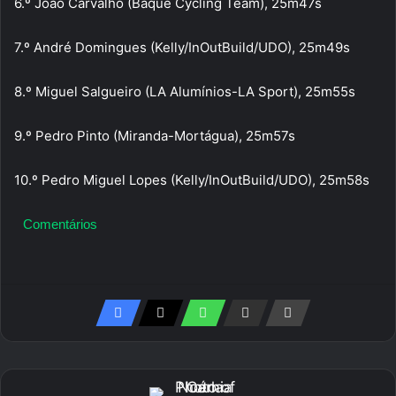
6.º João Carvalho (Baqué Cycling Team), 25m47s
7.º André Domingues (Kelly/InOutBuild/UDO), 25m49s
8.º Miguel Salgueiro (LA Alumínios-LA Sport), 25m55s
9.º Pedro Pinto (Miranda-Mortágua), 25m57s
10.º Pedro Miguel Lopes (Kelly/InOutBuild/UDO), 25m58s
Comentários