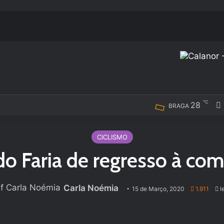
℃
28
BRAGA
CICLISMO
o Faria de regresso à co
Carla Noémia
15 de Março, 2020
1.911
le