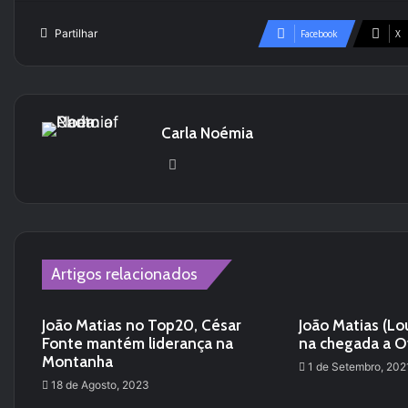
Partilhar
Facebook
X
Carla Noémia
Website
Artigos relacionados
João Matias no Top20, César
João Matias (L
Fonte mantém liderança na
na chegada a O
Montanha
1 de Setembro, 202
18 de Agosto, 2023