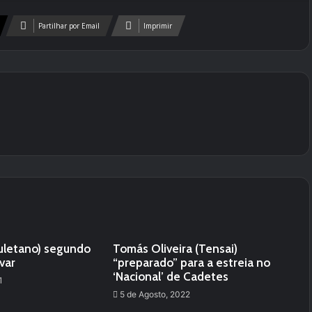
Partilhar por Email
Imprimir
ouletano) segundo
Tomás Oliveira (Tensai)
var
“preparado” para a estreia no
‘Nacional’ de Cadetes
1
5 de Agosto, 2022