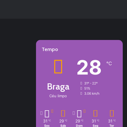
Tempo
28
℃
Braga
31º - 22º
51%
3.06 km/h
Céu limpo
31
29
29
31
31
℃
℃
℃
℃
℃
Sex
Sáb
Dom
Seg
Ter