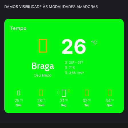
DAMOS VISIBILIDADE ÀS MODALIDADES AMADORAS
Tempo
26
℃
Braga
26º - 23º
71%
3.68 km/h
Céu limpo
25
28
31
32
34
℃
℃
℃
℃
℃
Sáb
Dom
Seg
Ter
Qua