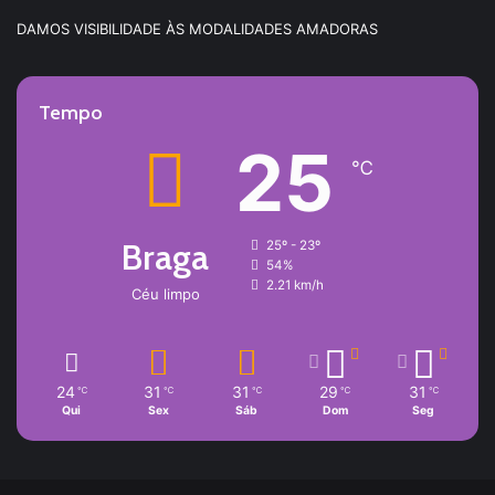
DAMOS VISIBILIDADE ÀS MODALIDADES AMADORAS
Tempo
25
℃
Braga
25º - 23º
54%
2.21 km/h
Céu limpo
24
31
31
29
31
℃
℃
℃
℃
℃
Qui
Sex
Sáb
Dom
Seg