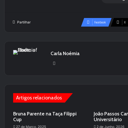
Partilhar
Facebook
X
Carla Noémia
We
bsi
te
Artigos relacionados
Bruna Parente na Taça Filippi
João Passos Ca
Cup
Universitário
27 de Março, 2025
2 de Junho, 2026