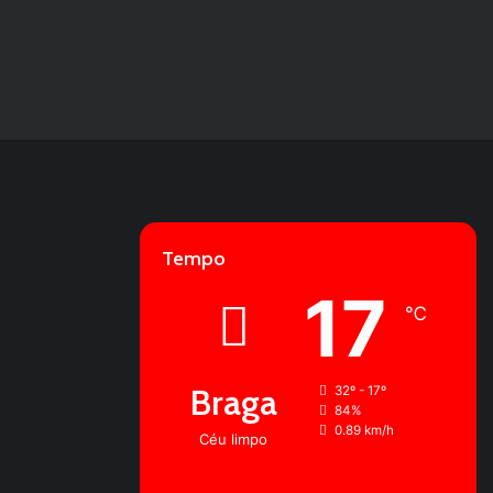
Tempo
17
℃
Braga
32º - 17º
84%
0.89 km/h
Céu limpo