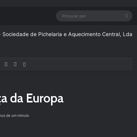
Pro
por
Facebook
YouTube
Instagram
Artigo aleatório
ça da Europa
os de um minuto