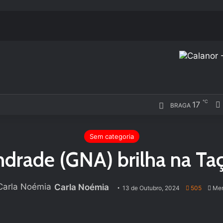
℃
17
BRAGA
Sem categoria
ndrade (GNA) brilha na Ta
Carla Noémia
13 de Outubro, 2024
505
Men