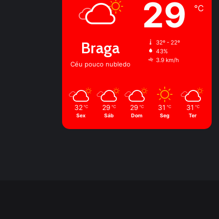
29
℃
Braga
32º - 22º
43%
3.9 km/h
Céu pouco nubledo
32
29
29
31
31
℃
℃
℃
℃
℃
Sex
Sáb
Dom
Seg
Ter