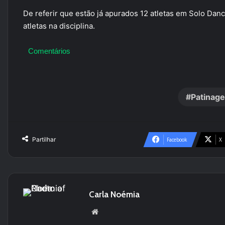
De referir que estão já apurados 12 atletas em Solo Dan
atletas na disciplina.
Comentários
Patinage
Partilhar
Facebook
X
Carla Noémia
We
bsi