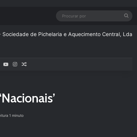
Pro
por
Facebook
YouTube
Instagram
Artigo aleatório
‘Nacionais’
itura 1 minuto