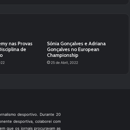
emy nas Provas
Sónia Gonçalves e Adriana
isciplina de
Gonçalves no European
lo
Championship
022
25 de Abril, 2022
rnalismo desportivo. Durante 20
ponente desportiva, colaborei com
a em que os jornais procuravam as