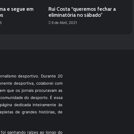
oma e segue em
Rui Costa “queremos fechar a
os
eliminatória no sábado”
3
9 de Abril, 2021
rnalismo desportivo. Durante 20
ponente desportiva, colaborei com
a em que os jornais procuravam as
 a comunidade do desporto. É essa
ágina dedicada inteiramente às
pletas de grandes histórias, de
foi ganhando raízes ao longo do