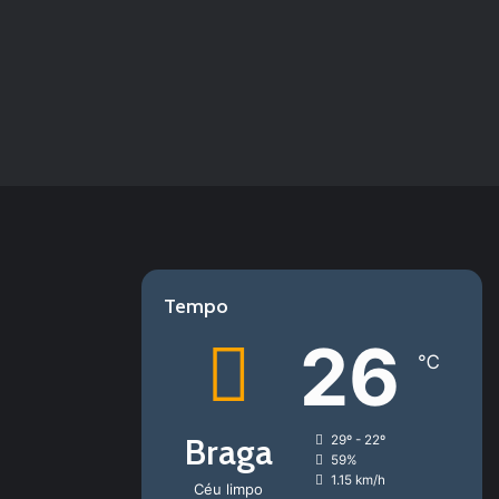
Tempo
26
℃
Braga
29º - 22º
59%
1.15 km/h
Céu limpo