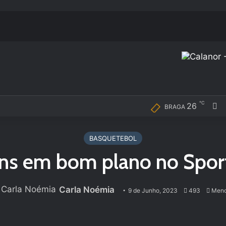
℃
F
26
BRAGA
BASQUETEBOL
ns em bom plano no Spor
Carla Noémia
9 de Junho, 2023
493
Meno