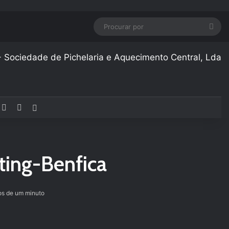
Pro
por
acebook
YouTube
Instagram
Artigo aleatório
ting-Benfica
s de um minuto