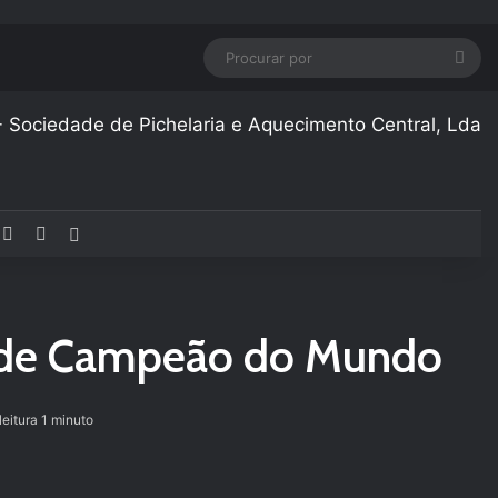
Pro
por
acebook
YouTube
Instagram
Artigo aleatório
a de Campeão do Mundo
leitura 1 minuto