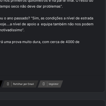
o nos primeiros quilómetros e na parte final. O resto do
tempo seco não deve dar problemas”.
 o ano passado? “Sim, as condições a nível de estrada
 hoje….a nível de apoio a equipa também não nos podem
motivadíssimo”.
erá uma prova muito dura, com cerca de 4000 de
Partilhar por Email
Imprimir