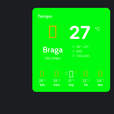
Tempo
27
℃
Braga
29º - 22º
58%
1.93 km/h
Céu limpo
29
28
31
32
34
℃
℃
℃
℃
℃
Sáb
Dom
Seg
Ter
Qua