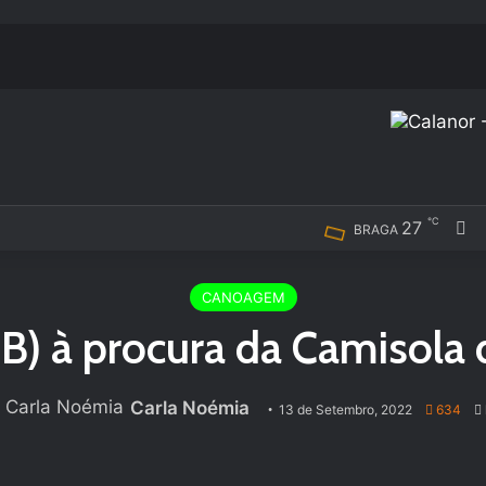
℃
27
F
BRAGA
CANOAGEM
B) à procura da Camisol
Carla Noémia
13 de Setembro, 2022
634