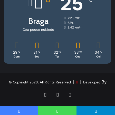
25
℃
Braga
29º - 20º
63%
2.42 km/h
Céu pouco nubledo
29
31
32
33
34
℃
℃
℃
℃
℃
Dom
Seg
Ter
Qua
Qui
By
© Copyright 2026, All Rights Reserved |
| Developed
Facebook
YouTube
Instagram