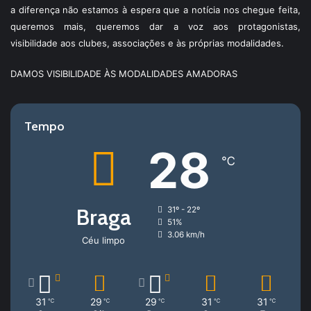
a diferença não estamos à espera que a notícia nos chegue feita,
queremos mais, queremos dar a voz aos protagonistas,
visibilidade aos clubes, associações e às próprias modalidades.
DAMOS VISIBILIDADE ÀS MODALIDADES AMADORAS
Tempo
28
℃
Braga
31º - 22º
51%
3.06 km/h
Céu limpo
31
29
29
31
31
℃
℃
℃
℃
℃