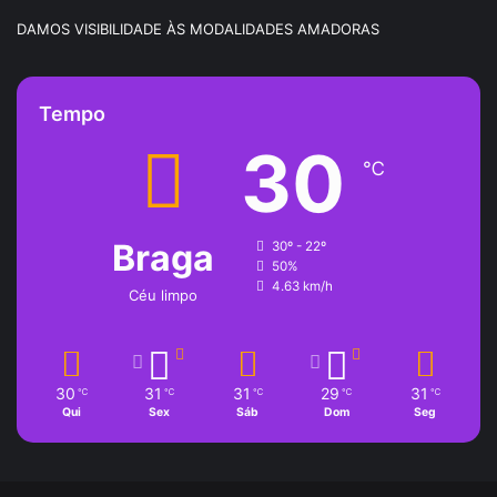
DAMOS VISIBILIDADE ÀS MODALIDADES AMADORAS
Tempo
30
℃
Braga
30º - 22º
50%
4.63 km/h
Céu limpo
30
31
31
29
31
℃
℃
℃
℃
℃
Qui
Sex
Sáb
Dom
Seg