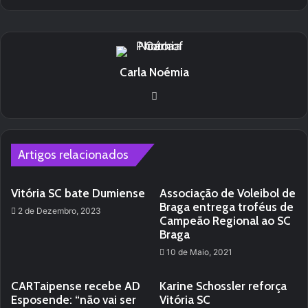
Carla Noémia
We
bsi
te
Artigos relacionados
Vitória SC bate Dumiense
Associação de Voleibol de
Braga entrega troféus de
2 de Dezembro, 2023
Campeão Regional ao SC
Braga
10 de Maio, 2021
CARTaipense recebe AD
Karine Schossler reforça
Esposende: “não vai ser
Vitória SC