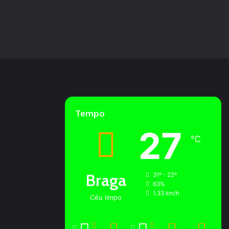
Tempo
27
℃
Braga
31º - 22º
63%
1.33 km/h
Céu limpo