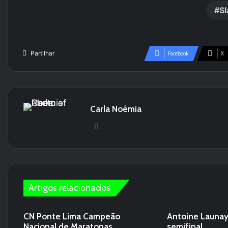
Sl
Partilhar
Facebook
X
Carla Noémia
We
bsi
te
Artigos relacionados
CN Ponte Lima Campeão
Antoine Launay
Nacional de Maratonas
semifinal