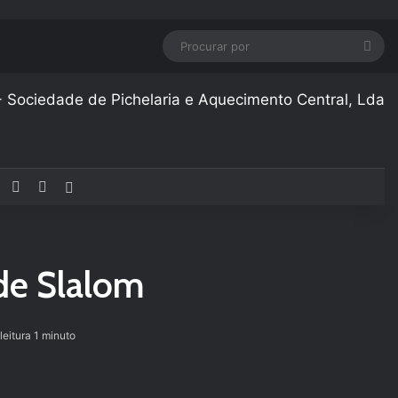
Pro
por
Facebook
YouTube
Instagram
Artigo aleatório
de Slalom
leitura 1 minuto