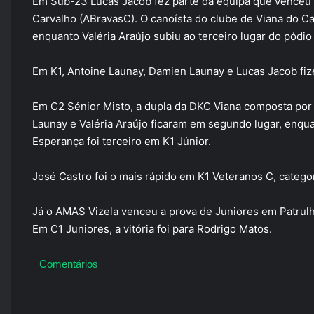
Em Sub-23 Lucas Jacob fez parte da equipa que venceu 
Carvalho (ABravasC). O canoísta do clube de Viana do Ca
enquanto Valéria Araújo subiu ao terceiro lugar do pódio
Em K1, Antoine Launay, Damien Launay e Lucas Jacob fi
Em C2 Sénior Misto, a dupla da DKC Viana composta por
Launay e Valéria Araújo ficaram em segundo lugar, enquan
Esperança foi terceiro em K1 Júnior.
José Castro foi o mais rápido em K1 Veteranos C, categor
Já o AMAS Vizela venceu a prova de Juniores em Patrulh
Em C1 Juniores, a vitória foi para Rodrigo Matos.
Comentários