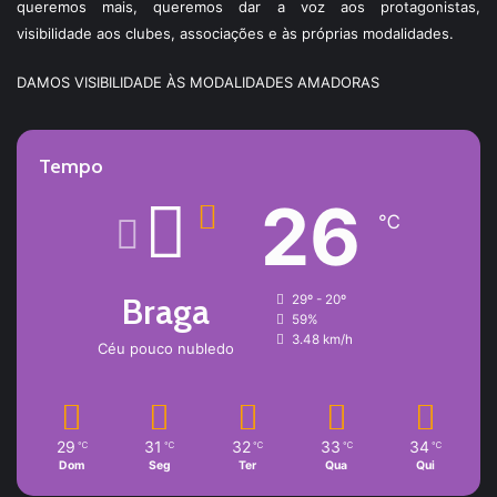
queremos mais, queremos dar a voz aos protagonistas,
visibilidade aos clubes, associações e às próprias modalidades.
DAMOS VISIBILIDADE ÀS MODALIDADES AMADORAS
Tempo
26
℃
Braga
29º - 20º
59%
3.48 km/h
Céu pouco nubledo
29
31
32
33
34
℃
℃
℃
℃
℃
Dom
Seg
Ter
Qua
Qui