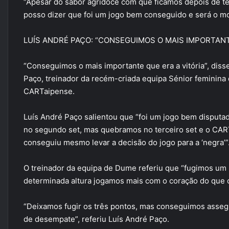
“Apesar do sabor agridoce com que ficamos depois de te
posso dizer que foi um jogo bem conseguido e será o mo
LUÍS ANDRÉ PAÇO: “CONSEGUIMOS O MAIS IMPORTAN
“Conseguimos o mais importante que era a vitória”, diss
Paço, treinador da recém-criada equipa Sénior feminina 
CARTaipense.
Luís André Paço salientou que “foi um jogo bem disputad
no segundo set, mas quebramos no terceiro set e o CART
conseguiu mesmo levar a decisão do jogo para a ‘negra’”
O treinador da equipa de Dume referiu que “fugimos um 
determinada altura jogamos mais com o coração do que 
“Deixamos fugir os três pontos, mas conseguimos assegur
de desempate”, referiu Luís André Paço.