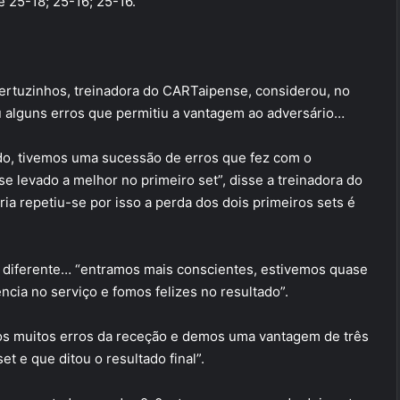
 25-18; 25-16; 25-16.
ertuzinhos, treinadora do CARTaipense, considerou, no
u alguns erros que permitiu a vantagem ao adversário…
udo, tivemos uma sucessão de erros que fez com o
e levado a melhor no primeiro set”, disse a treinadora do
ia repetiu-se por isso a perda dos dois primeiros sets é
 diferente… “entramos mais conscientes, estivemos quase
cia no serviço e fomos felizes no resultado”.
mos muitos erros da receção e demos uma vantagem de três
t e que ditou o resultado final”.