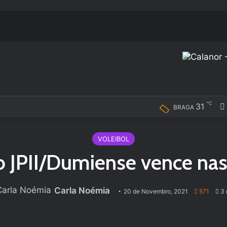
℃
31
BRAGA
VOLEIBOL
o JPII/Dumiense vence nas
Carla Noémia
20 de Novembro, 2021
571
3 