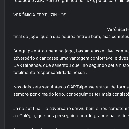
recebeu o ADC Perre e ganhou por 3-0, pelos parciais de
VERÓNICA FERTUZINHOS
Verónica F
final do jogo, que a sua equipa entrou bem, mas comete
“A equipa entrou bem no jogo, bastante assertiva, cont
adversário alcançasse uma vantagem confortável e tivess
CARTaipense, que salientou que “no segundo set a histór
totalmente responsabilidade nossa”.
Nos dois sets seguintes o CARTaipense entrou de forma
sempre por cima do jogo, conseguimos ter mais consistên
Já no set final: “o adversário serviu bem e nós comete
ao Colégio, que nos perseguiu durante grande parte do se