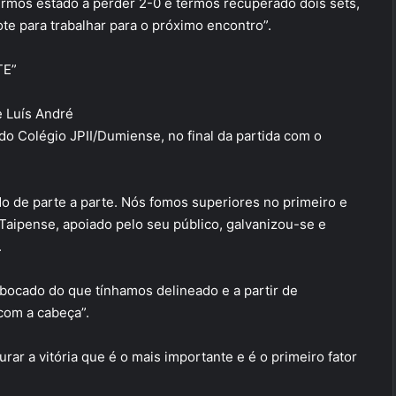
rmos estado a perder 2-0 e termos recuperado dois sets,
te para trabalhar para o próximo encontro”.
TE”
e Luís André
do Colégio JPII/Dumiense, no final da partida com o
o de parte a parte. Nós fomos superiores no primeiro e
aipense, apoiado pelo seu público, galvanizou-se e
.
bocado do que tínhamos delineado e a partir de
com a cabeça”.
ar a vitória que é o mais importante e é o primeiro fator