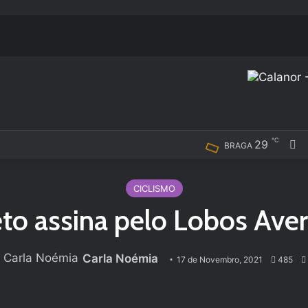
℃
29
F
BRAGA
CICLISMO
eto assina pelo Lobos Av
Carla Noémia
17 de Novembro, 2021
485