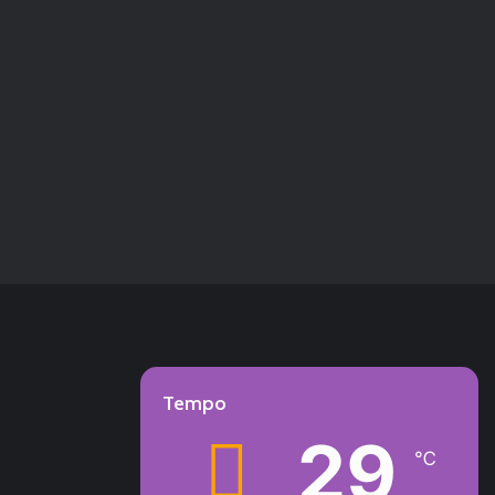
Tempo
29
℃