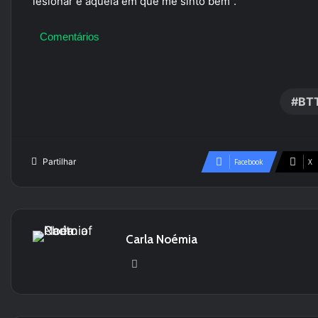
lesionar e aquela em que me sinto bem”.
Comentários
BT
Partilhar
Facebook
X
Carla Noémia
We
bsi
te