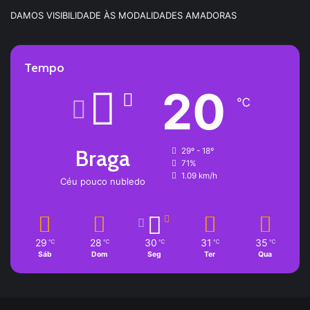
DAMOS VISIBILIDADE ÀS MODALIDADES AMADORAS
Tempo
20
℃
Braga
29º - 18º
71%
1.09 km/h
Céu pouco nubledo
29
28
30
31
35
℃
℃
℃
℃
℃
Sáb
Dom
Seg
Ter
Qua