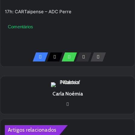
17h: CARTaipense – ADC Perre
Comentários
Carla Noémia
We
bsi
te
Artigos relacionados