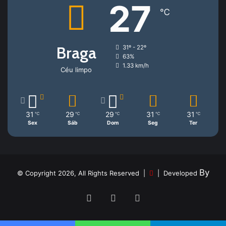
27
℃
Braga
31º - 22º
63%
1.33 km/h
Céu limpo
31
29
29
31
31
℃
℃
℃
℃
℃
Sex
Sáb
Dom
Seg
Ter
By
© Copyright 2026, All Rights Reserved |
| Developed
Facebook
YouTube
Instagram