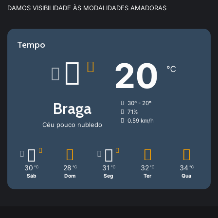
DAMOS VISIBILIDADE ÀS MODALIDADES AMADORAS
Tempo
20
℃
Braga
30º - 20º
71%
0.59 km/h
Céu pouco nubledo
30
28
31
32
34
℃
℃
℃
℃
℃
Sáb
Dom
Seg
Ter
Qua