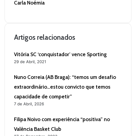
Carla Noémia
W
e
b
s
i
Artigos relacionados
t
e
Vitória SC ‘conquistador’ vence Sporting
29 de Abril, 2021
Nuno Correia (AB Braga): “temos um desafio
extraordinário…estou convicto que temos
capacidade de competir”
7 de Abril, 2026
Filipa Noivo com experiência “positiva” no
Valência Basket Club