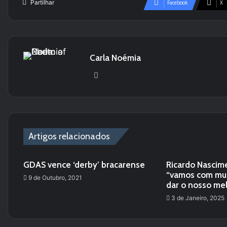
Partilhar
Facebook
X
Carla Noémia
We
bsi
te
Artigos relacionados
GDAS vence ‘derby’ bracarense
Ricardo Nascime
“vamos com mui
9 de Outubro, 2021
dar o nosso me
3 de Janeiro, 2025