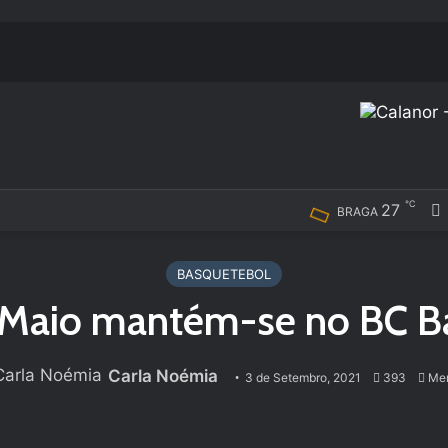
℃
27
BRAGA
BASQUETEBOL
 Maio mantém-se no BC Ba
Carla Noémia
3 de Setembro, 2021
393
Men