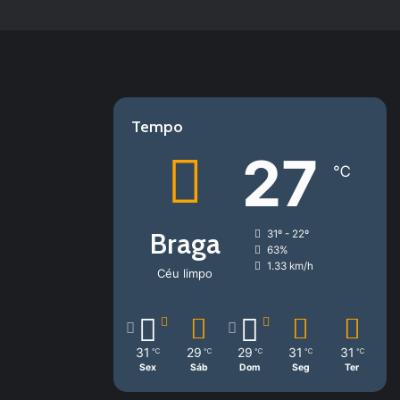
Tempo
27
℃
Braga
31º - 22º
63%
1.33 km/h
Céu limpo
31
29
29
31
31
℃
℃
℃
℃
℃
Sex
Sáb
Dom
Seg
Ter