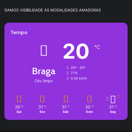
DAMOS VISIBILIDADE ÀS MODALIDADES AMADORAS
Tempo
20
℃
Braga
20º - 20º
77%
0.34 km/h
Céu limpo
29
31
31
30
31
℃
℃
℃
℃
℃
Qui
Sex
Sáb
Dom
Seg