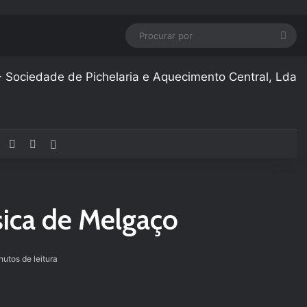
Pro
por
Facebook
YouTube
Instagram
Artigo aleatório
sica de Melgaço
utos de leitura