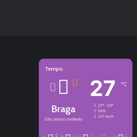
Tempo
27
℃
Braga
27º - 23º
54%
3.17 km/h
Céu pouco nubledo