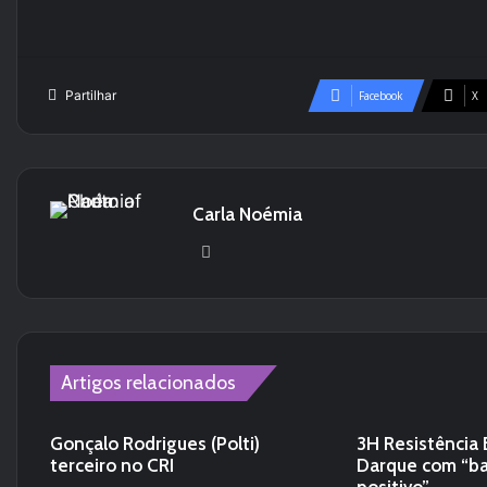
Partilhar
Facebook
X
Carla Noémia
We
bsi
te
Artigos relacionados
Gonçalo Rodrigues (Polti)
3H Resistência 
terceiro no CRI
Darque com “ba