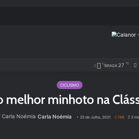
℃
27
BRAGA
CICLISMO
 o melhor minhoto na Clás
Carla Noémia
25 de Julho, 2021
748
3 min