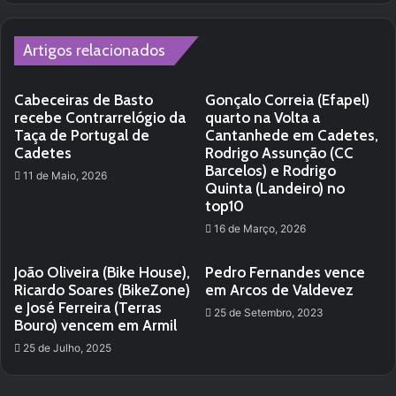
te
Artigos relacionados
Cabeceiras de Basto
Gonçalo Correia (Efapel)
recebe Contrarrelógio da
quarto na Volta a
Taça de Portugal de
Cantanhede em Cadetes,
Cadetes
Rodrigo Assunção (CC
Barcelos) e Rodrigo
11 de Maio, 2026
Quinta (Landeiro) no
top10
16 de Março, 2026
João Oliveira (Bike House),
Pedro Fernandes vence
Ricardo Soares (BikeZone)
em Arcos de Valdevez
e José Ferreira (Terras
25 de Setembro, 2023
Bouro) vencem em Armil
25 de Julho, 2025