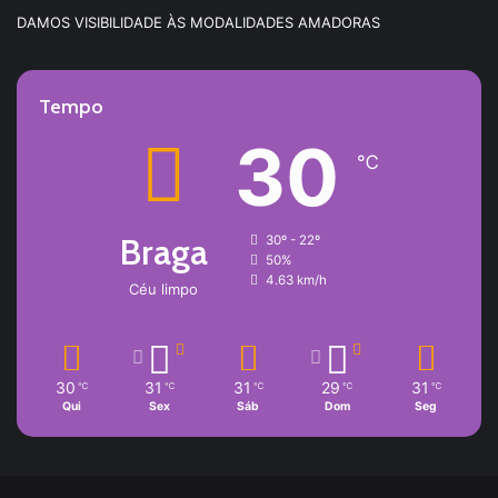
DAMOS VISIBILIDADE ÀS MODALIDADES AMADORAS
Tempo
30
℃
Braga
30º - 22º
50%
4.63 km/h
Céu limpo
30
31
31
29
31
℃
℃
℃
℃
℃
Qui
Sex
Sáb
Dom
Seg