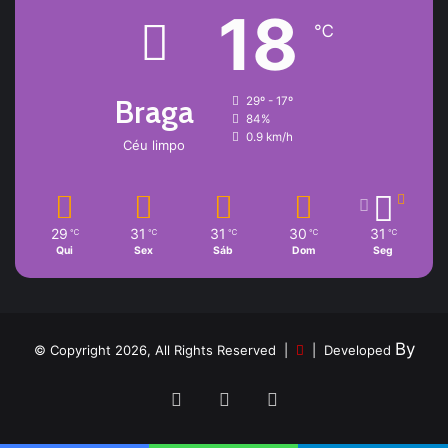
18
℃
Braga
29º - 17º
84%
0.9 km/h
Céu limpo
29
31
31
30
31
℃
℃
℃
℃
℃
Qui
Sex
Sáb
Dom
Seg
By
© Copyright 2026, All Rights Reserved |
| Developed
Facebook
YouTube
Instagram