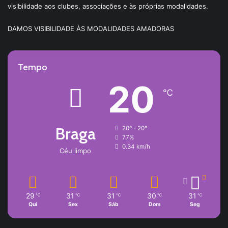
visibilidade aos clubes, associações e às próprias modalidades.
DAMOS VISIBILIDADE ÀS MODALIDADES AMADORAS
Tempo
20
℃
Braga
20º - 20º
77%
0.34 km/h
Céu limpo
29
31
31
30
31
℃
℃
℃
℃
℃
Qui
Sex
Sáb
Dom
Seg