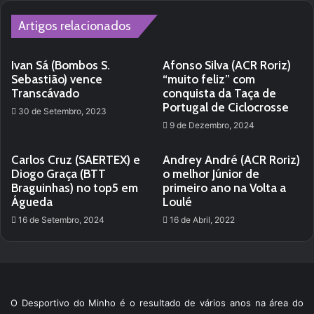
Artigos relacionados
Ivan Sá (Bombos S.
Afonso Silva (ACR Roriz)
Sebastião) vence
“muito feliz” com
Transcávado
conquista da Taça de
Portugal de Ciclocrosse
30 de Setembro, 2023
9 de Dezembro, 2024
Carlos Cruz (SAERTEX) e
Andrey André (ACR Roriz)
Diogo Graça (BTT
o melhor Júnior de
Braguinhas) no top5 em
primeiro ano na Volta a
Águeda
Loulé
16 de Setembro, 2024
16 de Abril, 2022
O Desportivo do Minho é o resultado de vários anos na área do