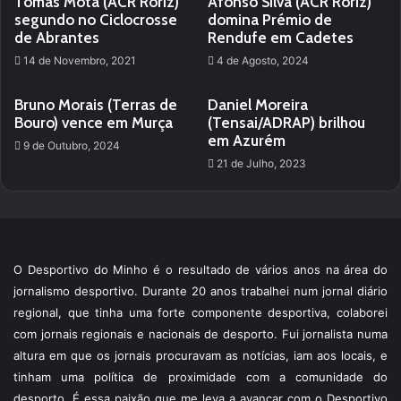
Tomás Mota (ACR Roriz)
Afonso Silva (ACR Roriz)
segundo no Ciclocrosse
domina Prémio de
de Abrantes
Rendufe em Cadetes
14 de Novembro, 2021
4 de Agosto, 2024
Bruno Morais (Terras de
Daniel Moreira
Bouro) vence em Murça
(Tensai/ADRAP) brilhou
em Azurém
9 de Outubro, 2024
21 de Julho, 2023
O Desportivo do Minho é o resultado de vários anos na área do
jornalismo desportivo. Durante 20 anos trabalhei num jornal diário
regional, que tinha uma forte componente desportiva, colaborei
com jornais regionais e nacionais de desporto. Fui jornalista numa
altura em que os jornais procuravam as notícias, iam aos locais, e
tinham uma política de proximidade com a comunidade do
desporto. É essa paixão que me leva a avançar com o Desportivo