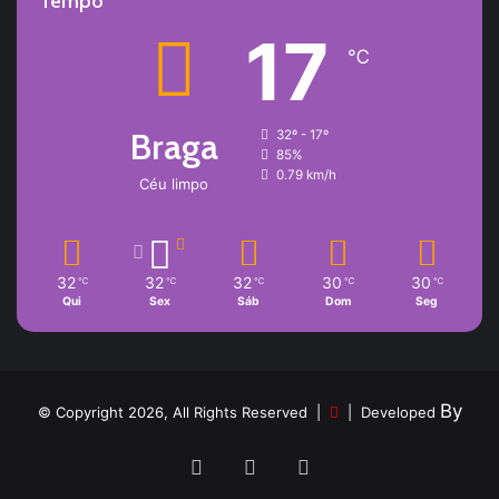
Tempo
17
℃
Braga
32º - 17º
85%
0.79 km/h
Céu limpo
32
32
32
30
30
℃
℃
℃
℃
℃
Qui
Sex
Sáb
Dom
Seg
By
© Copyright 2026, All Rights Reserved |
| Developed
Facebook
YouTube
Instagram