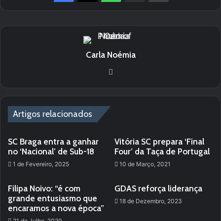
Carla Noémia
We
bsi
te
Artigos relacionados
SC Braga entra a ganhar
Vitória SC prepara ‘Final
no ‘Nacional’ de Sub-18
Four’ da Taça de Portugal
1 de Fevereiro, 2025
10 de Março, 2021
Filipa Noivo: “é com
GDAS reforça liderança
grande entusiasmo que
18 de Dezembro, 2023
encaramos a nova época”
21 de Julho, 2020