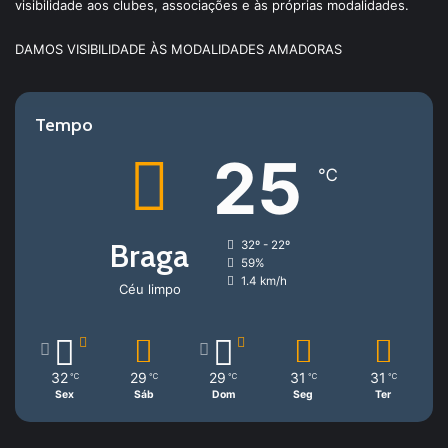
visibilidade aos clubes, associações e às próprias modalidades.
DAMOS VISIBILIDADE ÀS MODALIDADES AMADORAS
Tempo
25
℃
Braga
32º - 22º
59%
1.4 km/h
Céu limpo
32
29
29
31
31
℃
℃
℃
℃
℃
Sex
Sáb
Dom
Seg
Ter