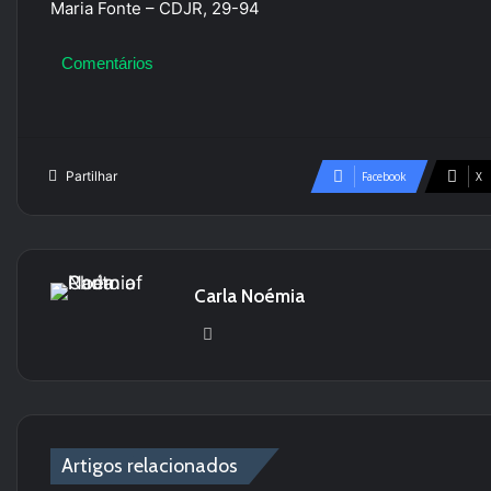
Maria Fonte – CDJR, 29-94
Comentários
Partilhar
Facebook
X
Carla Noémia
We
bsi
te
Artigos relacionados