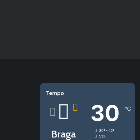
Tempo
30
℃
Braga
30º - 22º
51%