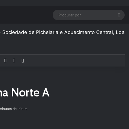
Pro
por
Facebook
YouTube
Instagram
Artigo aleatório
na Norte A
inutos de leitura