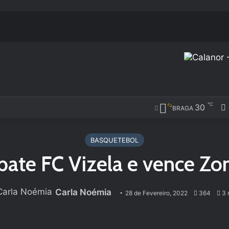
℃
30
BRAGA
BASQUETEBOL
bate FC Vizela e vence Zo
Carla Noémia
28 de Fevereiro, 2022
364
3 m