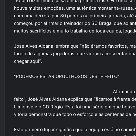
“Podia dizer muita coisa desta primeira fase. Foi uma sé
houve muitas emoções, uma autêntica montanha-russa, 
com uma derrota por 30 pontos na primeira jornada, até 
começou por afirmar o treinador do SC Braga, que adian
muitos sacrifícios e muito trabalho de toda equipa, jogad
José Alves Aldana lembra que “não éramos favoritos, m
tardia de algumas jogadoras, que vieram acrescentar q
chegar aqui”.
“PODEMOS ESTAR ORGULHOSOS DESTE FEITO”
Afirmando
feito”, José Alves Aldana explica que “ficamos à frente
Limiense e o CD Régio. Esta foi uma série em que houve 
vitória demonstra que todo o esforço e as centenas de h
Este primeiro lugar significa que a equipa está no camin