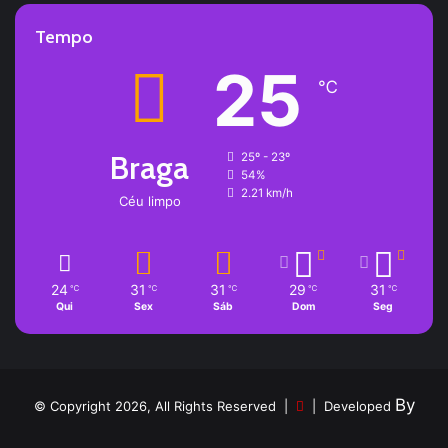
Tempo
25
℃
Braga
25º - 23º
54%
2.21 km/h
Céu limpo
24
31
31
29
31
℃
℃
℃
℃
℃
Qui
Sex
Sáb
Dom
Seg
By
© Copyright 2026, All Rights Reserved |
| Developed